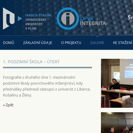
Sy
DOMŮ
ZÁKLADNÍ ÚDAJE
O PROJEKTU
GALERIE
KE STAŽENÍ
1. PODZIMNÍ ŠKOLA – ÚTERÝ
Fotografie z druhého dne 1. mezinárodní
podzimní školy povrchového inženýrství, kdy
přednášky přednesli zástupci z univerzit z Liberce,
Košalínu a Žiliny.
« Zpět