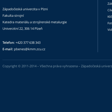
Zák
Západočeská univerzita v Plzni
Cíl
Fakulta strojní
Klí
Katedra materiálu a strojírenské metalurgie
Fot
Univerzitní 22, 306 14 Plzeň
Vi
Telefon:
+420 377 638 343
E-mail:
pbenes@kmm.zcu.cz
Copyright © 2011-2014 – Všechna práva vyhrazena –
Západočeská univerzi